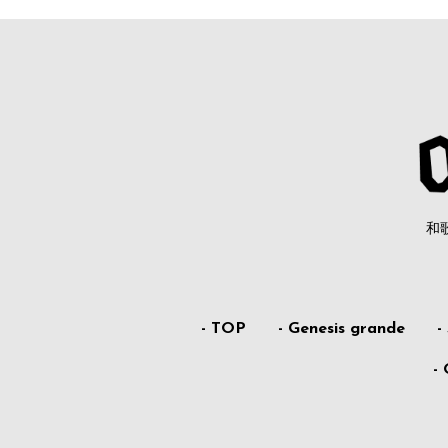
和
- TOP
- Genesis grande
-
-