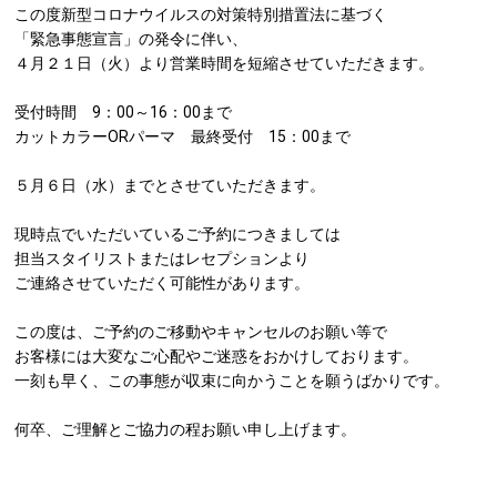
この度新型コロナウイルスの対策特別措置法に基づく
「緊急事態宣言」の発令に伴い、
NEWS
４月２１日（火）より営業時間を短縮させていただきます。
お知らせ
PRODUCTS
受付時間 9：00～16：00まで
プロダクト
カットカラーORパーマ 最終受付 15：00まで
ORDER
５月６日（水）までとさせていただきます。
オーダー
現時点でいただいているご予約につきましては
RECRUIT
担当スタイリストまたはレセプションより
リクルート
ご連絡させていただく可能性があります。
COMPANY
カンパニー
この度は、ご予約のご移動やキャンセルのお願い等で
お客様には大変なご心配やご迷惑をおかけしております。
RESERVATION
一刻も早く、この事態が収束に向かうことを願うばかりです。
ご予約はこちら
何卒、ご理解とご協力の程お願い申し上げます。