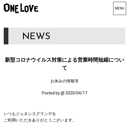
TOP
トップ
NEWS
Genesis grande
ジェネシスグランデ
SuperSonic
新型コロナウイルス対策による営業時間短縮につい
スーパーソニック
て
DaIsy
デイジー
お休みの情報等
STAFF
Posted by:
@ 2020/04/17
スタッフ
GALLERY
ギャラリー
いつもジェネシスグランデを
ご利用いただきありがとうございます。
BLOG
ブログ