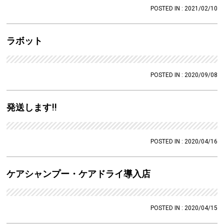
POSTED IN : 2021/02/10
NEWS
お知らせ
ラボット
PRODUCTS
プロダクト
POSTED IN : 2020/09/08
ORDER
オーダー
発送します!!
RECRUIT
リクルート
COMPANY
POSTED IN : 2020/04/16
カンパニー
RESERVATION
ケアシャンプー・ケアドライ導入店
ご予約はこちら
POSTED IN : 2020/04/15