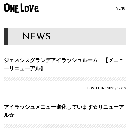
TOP
トップ
NEWS
Genesis grande
ジェネシスグランデ
SuperSonic
ジェネシスグランデアイラッシュルーム 【メニュ
スーパーソニック
ーリニューアル】
DaIsy
デイジー
POSTED IN : 2021/04/13
STAFF
スタッフ
アイラッシュメニュー進化しています☆リニューア
GALLERY
ギャラリー
ル☆
BLOG
ブログ