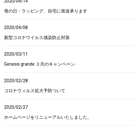
2020/04/14
母の日・ラッピング、自宅に発送承ります
NEWS
お知らせ
2020/04/08
PRODUCTS
プロダクト
新型コロナウイルス感染防止対策
ORDER
2020/03/11
オーダー
Genesis grande ３月のキャンペーン
RECRUIT
リクルート
2020/02/28
COMPANY
コロナウィルス拡大予防ついて
カンパニー
RESERVATION
2020/02/27
ご予約はこちら
ホームページをリニューアルいたしました。