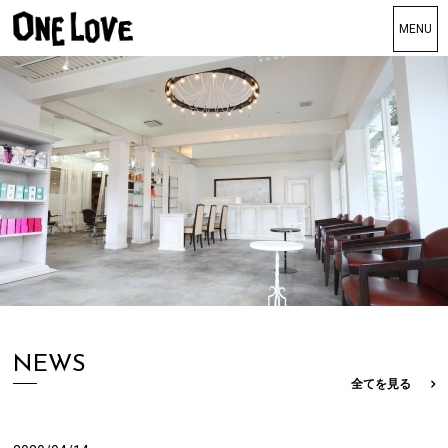
TOP
トップ
Genesis grande
ジェネシスグランデ
SuperSonic
スーパーソニック
DaIsy
デイジー
STAFF
スタッフ
NEWS
GALLERY
全てを見る
ギャラリー
BLOG
ブログ